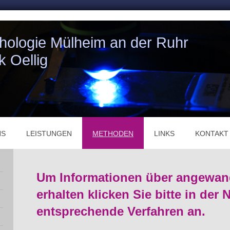
athologie Mülheim an der Ruhr
k Oellig
NS
LEISTUNGEN
METHODEN
LINKS
KONTAKT
Um Informationen über angewan
erhalten klicken Sie bitte in der
entsprechende Verfahren an.