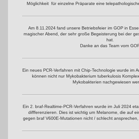
Möglichkeit für einzelne Präparate eine telepathologisc
Am 8.11.2024 fand unsere Betriebsfeier im GOP in Essen
magischer Abend, der sehr große Begeisterung bei der ge
hat.
Danke an das Team vom GOP
Ein neues PCR-Verfahren mit Chip-Technologie wurde im Au
können nicht nur Mykobakterium tuberkulosis Komplex
Mykobakterien nachgewiesen we
Ein 2. braf-Realtime-PCR-Verfahren wurde im Juli 2024 eta
diffferenzieren. Dies ist wichtig um Melanome, die auf e
gegen braf V600E-Mutationen nicht / schlecht ansprechen,